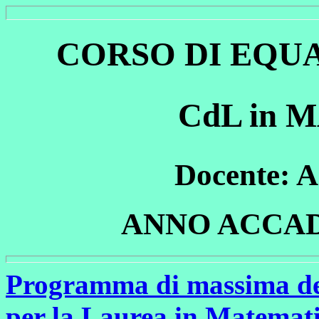
CORSO DI EQUA
CdL in 
Docente: 
ANNO ACCAD
Programma di massima del 
per la Laurea in Matemat