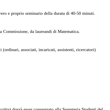
vero e proprio seminario della durata di 40-50 minuti.
alla Commissione, da laureandi di Matematica.
inari, associati, incaricati, assistenti, ricercatori)
critta) dovrà esser consegnato alla Segreteria Studenti del