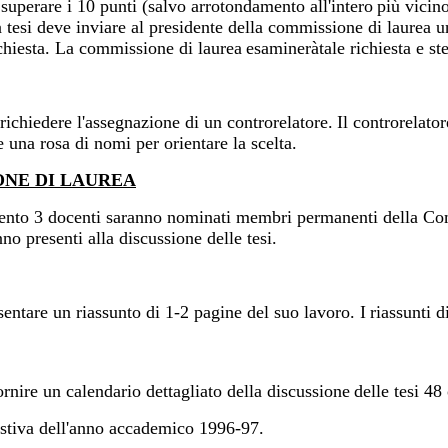
 superare i 10 punti (salvo arrotondamento all'intero
più vicino
a tesi deve inviare al presidente della commissione di laurea u
ichiesta. La commissione di laurea
esamineràtale richiesta e st
ichiedere l'assegnazione di un controrelatore.
Il controrelator
e una rosa di nomi per orientare la scelta.
NE DI LAUREA
amento 3 docenti saranno nominati membri permanenti
della Com
o presenti alla discussione delle tesi.
esentare un riassunto di 1-2 pagine del suo lavoro. I
riassunti d
ornire un calendario dettagliato della discussione
delle tesi 48
 estiva dell'anno accademico 1996-97.