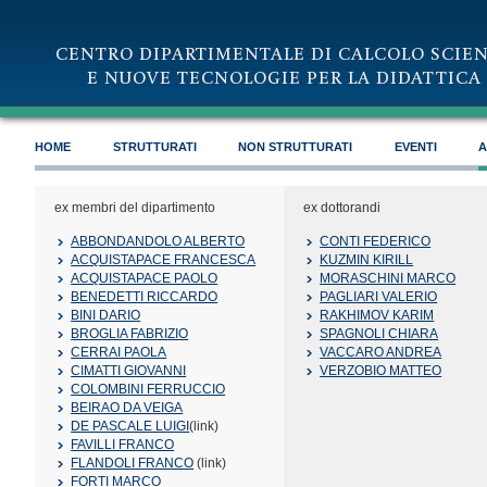
CENTRO DIPARTIMENTALE DI CALCOLO SCIEN
E NUOVE TECNOLOGIE PER LA DIDATTICA 
HOME
STRUTTURATI
NON STRUTTURATI
EVENTI
A
ex membri del dipartimento
ex dottorandi
ABBONDANDOLO ALBERTO
CONTI FEDERICO
ACQUISTAPACE FRANCESCA
KUZMIN KIRILL
ACQUISTAPACE PAOLO
MORASCHINI MARCO
BENEDETTI RICCARDO
PAGLIARI VALERIO
BINI DARIO
RAKHIMOV KARIM
BROGLIA FABRIZIO
SPAGNOLI CHIARA
CERRAI PAOLA
VACCARO ANDREA
CIMATTI GIOVANNI
VERZOBIO MATTEO
COLOMBINI FERRUCCIO
BEIRAO DA VEIGA
DE PASCALE LUIGI
(link)
FAVILLI FRANCO
FLANDOLI FRANCO
(link)
FORTI MARCO