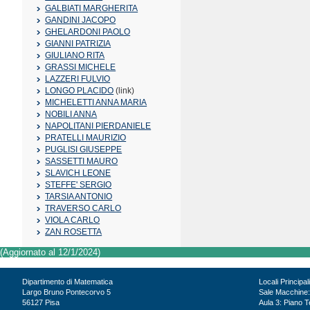
GALBIATI MARGHERITA
GANDINI JACOPO
GHELARDONI PAOLO
GIANNI PATRIZIA
GIULIANO RITA
GRASSI MICHELE
LAZZERI FULVIO
LONGO PLACIDO
(link)
MICHELETTI ANNA MARIA
NOBILI ANNA
NAPOLITANI PIERDANIELE
PRATELLI MAURIZIO
PUGLISI GIUSEPPE
SASSETTI MAURO
SLAVICH LEONE
STEFFE' SERGIO
TARSIA ANTONIO
TRAVERSO CARLO
VIOLA CARLO
ZAN ROSETTA
(Aggiornato al 12/1/2024)
Dipartimento di Matematica
Locali Principal
Largo Bruno Pontecorvo 5
Sale Macchine:
56127 Pisa
Aula 3: Piano T