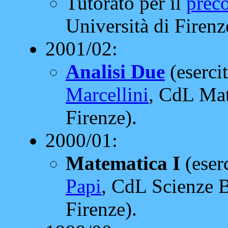
Tutorato per il
prec
Università di Firenz
2001/02:
Analisi Due
(esercit
Marcellini
, CdL Mat
Firenze).
2000/01:
Matematica I
(eserc
Papi
, CdL Scienze B
Firenze).