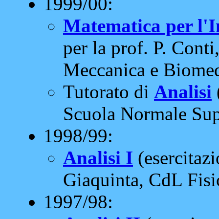
1999/00:
Matematica per l'I
per la prof. P. Cont
Meccanica e Biomedi
Tutorato di
Analisi
Scuola Normale Supe
1998/99:
Analisi I
(esercitazi
Giaquinta, CdL Fisic
1997/98: